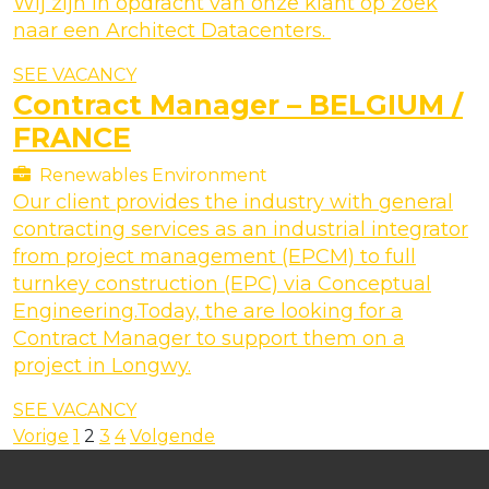
Wij zijn in opdracht van onze klant op zoek
naar een Architect Datacenters.
SEE VACANCY
Contract Manager – BELGIUM /
FRANCE
Renewables Environment
Our client provides the industry with general
contracting services as an industrial integrator
from project management (EPCM) to full
turnkey construction (EPC) via Conceptual
Engineering.Today, the are looking for a
Contract Manager to support them on a
project in Longwy.
SEE VACANCY
Berichten
Vorige
1
2
3
4
Volgende
paginering