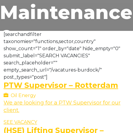
Maintenance
&
[searchandfilter
taxonomies="functions,sector,country"
show_count="1" order_by="date" hide_empty="0"
Engineering
submit_label="SEARCH VACANCIES"
search_placeholder=""
empty_search_url="/vacatures-burdock/"
post_types="post"]
PTW Supervisor – Rotterdam
Oil Energy
We are looking for a PTW Supervisor for our
client.
SEE VACANCY
(HSE) Lifting Supervisor –