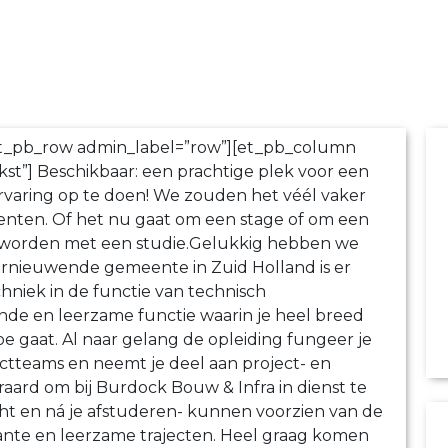
[et_pb_row admin_label=”row”][et_pb_column
st”] Beschikbaar: een prachtige plek voor een
rvaring op te doen! We zouden het véél vaker
enten. Of het nu gaat om een stage of om een
 worden met een studie.Gelukkig hebben we
vernieuwende gemeente in Zuid Holland is er
hniek in de functie van technisch
gende en leerzame functie waarin je heel breed
toe gaat. Al naar gelang de opleiding fungeer je
jectteams en neemt je deel aan project- en
raard om bij Burdock Bouw & Infra in dienst te
cht en ná je afstuderen- kunnen voorzien van de
ante en leerzame trajecten. Heel graag komen