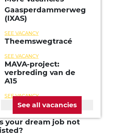
Gaasperdammerweg
(IXAS)
SEE VACANCY
Theemswegtracé
SEE VACANCY
MAVA-project:
verbreding van de
A15
SEE VACANCY
See all vacancies
Is your dream job not
listed?